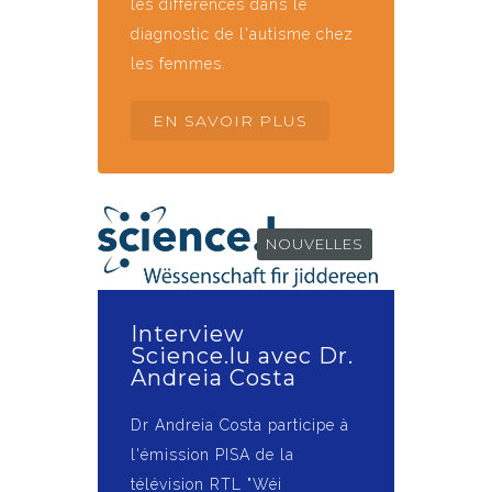
les différences dans le
diagnostic de l'autisme chez
les femmes.
EN SAVOIR PLUS
NOUVELLES
Interview
Science.lu avec Dr.
Andreia Costa
Dr Andreia Costa participe à
l'émission PISA de la
télévision RTL "Wéi