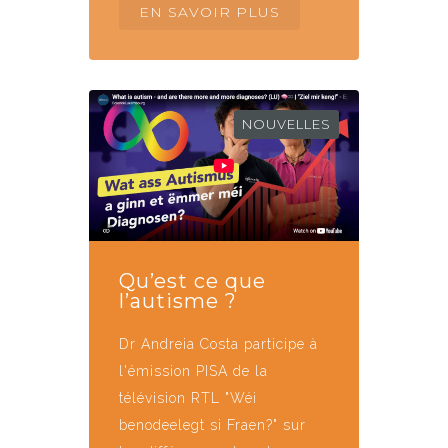
EN SAVOIR PLUS
NOUVELLES
Qu’est ce que
l’autisme ?
Dr Andreia Costa participe à
l'émission PISA de la
télévision RTL "Wéi
benodeelegt si Fraen?" sur