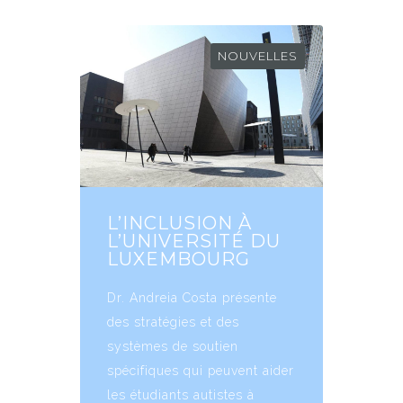
NOUVELLES
L’INCLUSION À
L’UNIVERSITÉ DU
LUXEMBOURG
Dr. Andreia Costa présente
des stratégies et des
systèmes de soutien
spécifiques qui peuvent aider
les étudiants autistes à