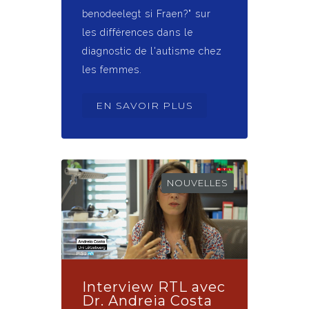
benodeelegt si Fraen?" sur
les différences dans le
diagnostic de l'autisme chez
les femmes.
EN SAVOIR PLUS
NOUVELLES
Interview RTL avec
Dr. Andreia Costa