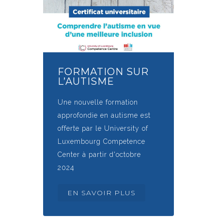
FORMATION SUR
L’AUTISME
Une nouvelle formation
approfondie en autisme est
offerte par le University of
Luxembourg Competence
Center à partir d'octobre
2024
EN SAVOIR PLUS