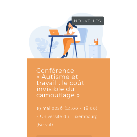
NOUVELLES
Conférence
« Autisme et
travail : le coût
invisible du
camouflage »
19 mai 2026 (14.00 - 18.00)
- Université du Luxembourg
(Belval)