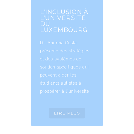
L’INCLUSION À
L’UNIVERSITÉ
DU
LUXEMBOURG
Dr. Andreia Costa
présente des stratégies
et des systèmes de
soutien spécifiques qui
peuvent aider les
étudiants autistes à
prospérer à l'université