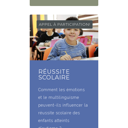
APPEL À PARTICIPATION!
RÉUSSITE
SCOLAIRE
Comment les émotions
et le multilinguisme
peuvent-ils influencer la
réussite scolaire des
enfants atteints