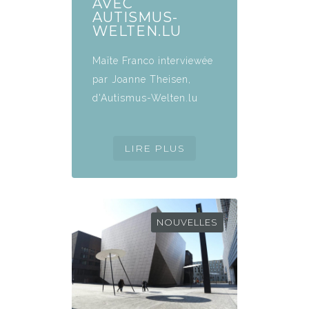
AVEC
AUTISMUS-
WELTEN.LU
Maïte Franco interviewée
par Joanne Theisen,
d'Autismus-Welten.lu
NOUVELLES