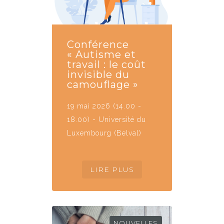
Conférence
« Autisme et
travail : le coût
invisible du
camouflage »
19 mai 2026 (14.00 -
18.00) - Université du
Luxembourg (Belval)
NOUVELLES