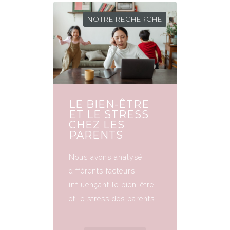
NOTRE RECHERCHE
LE BIEN-ÊTRE
ET LE STRESS
CHEZ LES
PARENTS
Nous avons analysé
différents facteurs
influençant le bien-être
et le stress des parents.