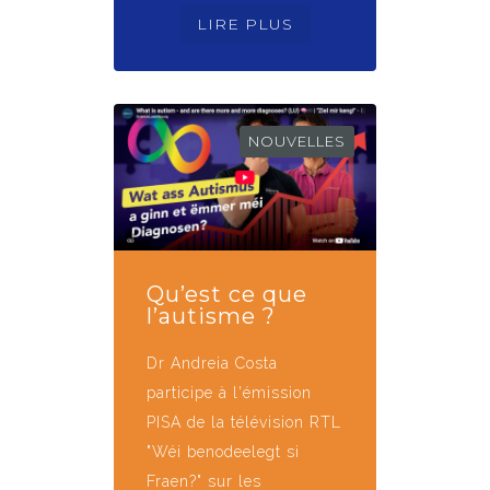
NOUVELLES
Qu’est ce que
l’autisme ?
Dr Andreia Costa
participe à l'émission
PISA de la télévision RTL
"Wéi benodeelegt si
Fraen?" sur les