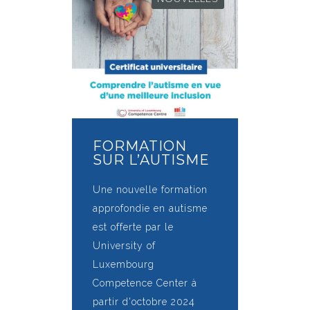
FORMATION
SUR L’AUTISME
Une nouvelle formation
approfondie en autisme
est offerte par le
University of
Luxembourg
Competence Center à
partir d'octobre 2024