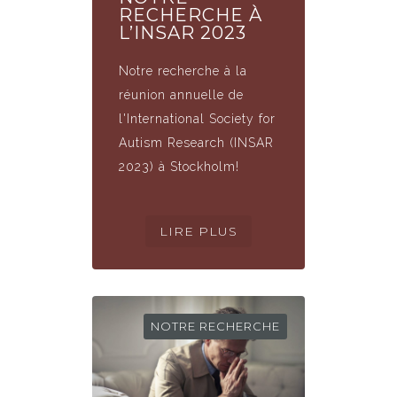
RECHERCHE À
L’INSAR 2023
Notre recherche à la
réunion annuelle de
l'International Society for
Autism Research (INSAR
2023) à Stockholm!
NOTRE RECHERCHE