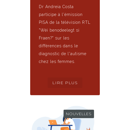
Dr Andreia Costa
participe à l'émission
PISA de la télévision RTL
"Wéi benodeelegt si
Fraen?" sur les
différences dans le
diagnostic de l'autisme
chez les femmes.
NOUVELLES