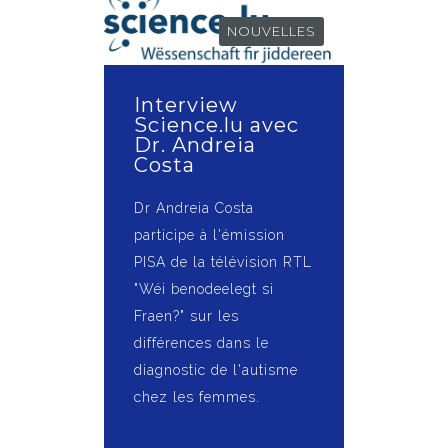
NOUVELLES
Interview
Science.lu avec
Dr. Andreia
Costa
Dr Andreia Costa
participe à l'émission
PISA de la télévision RTL
"Wéi benodeelegt si
Fraen?" sur les
différences dans le
diagnostic de l'autisme
chez les femmes.