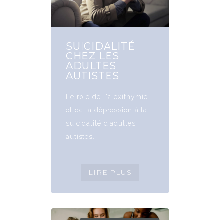
SUICIDALITÉ
CHEZ LES
ADULTES
AUTISTES
Le rôle de l'alexithymie
et de la dépression à la
suicidalité d'adultes
autistes.