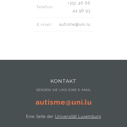
+352 46 66
Telefon:
44 96 93
E-mail :
autisme@uni.lu
KONTAKT
SENDEN SIE UNS EINE E-MAIL
autisme@uni.lu
Eine Seite der
Universität Luxemburg