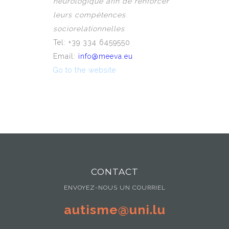
neurologique afin de renforcer
leurs compétences
sociorelationnelles
Tel: +39 334 6459550
Email:
info@meeva.eu
Go to the website
CONTACT
ENVOYEZ-NOUS UN COURRIEL
autisme@uni.lu