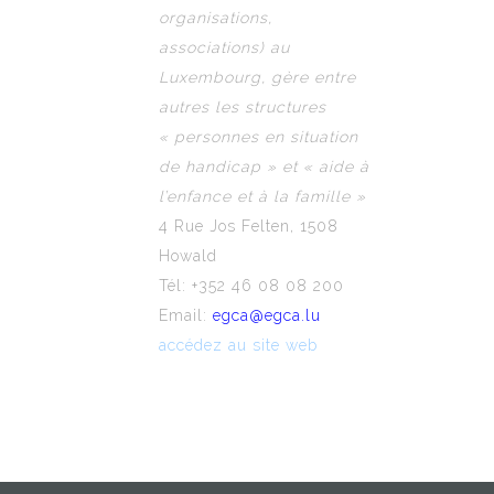
organisations,
associations) au
Luxembourg, gère entre
autres les structures
« personnes en situation
de handicap » et « aide à
l’enfance et à la famille »
4 Rue Jos Felten, 1508
Howald
Tél: +352 46 08 08 200
Email:
egca@egca.lu
accédez au site web