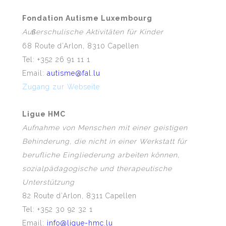
Fondation Autisme Luxembourg
Au
erschulische Aktivitäten für Kinder
ß
68 Route d’Arlon, 8310 Capellen
Tel: +352 26 91 11 1
Email:
autisme@fal.lu
Zugang zur Webseite
Ligue HMC
Aufnahme von Menschen mit
einer
geistige
n
Behinderung, die nicht in einer Werkstatt für
berufliche Eingliederung arbeiten können,
sozialpädagogische und therapeutische
Unterstützung
82 Route d’Arlon, 8311 Capellen
Tel: +352 30 92 32 1
Email:
info@ligue-hmc.lu