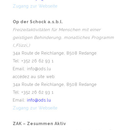
Zugang zur Webseite
Op der Schock a.s.b.l.
Freizeitaktivitäten für Menschen mit
einer
geistige
n
Behinderung, monatliches Programm
(„
Flizzi
„)
34a Route de Reichlange, 8508 Redange
Tel: +352 26 62 93 1
Email: info@ods.lu
accédez au site web
34a Route de Reichlange, 8508 Redange
Tél: +352 26 62 93 1
Email:
info@ods.lu
Zugang zur Webseite
ZAK – Zesummen Aktiv