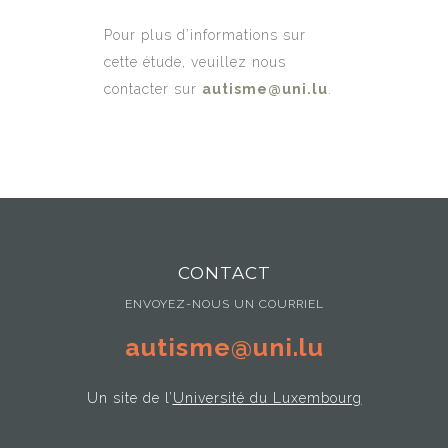
Pour plus d’informations sur
cette étude, veuillez nous
contacter sur
autisme@uni.lu
.
CONTACT
ENVOYEZ-NOUS UN COURRIEL
autisme@uni.lu
Un site de l’
Université du Luxembourg