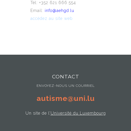
Tél: +352 621 666 554
Email:
info@aehgd.lu
accédez au site web
CONTACT
ENVOYEZ-NOUS UN COURRIEL
autisme@uni.lu
Un site de l’
Université du Luxembourg