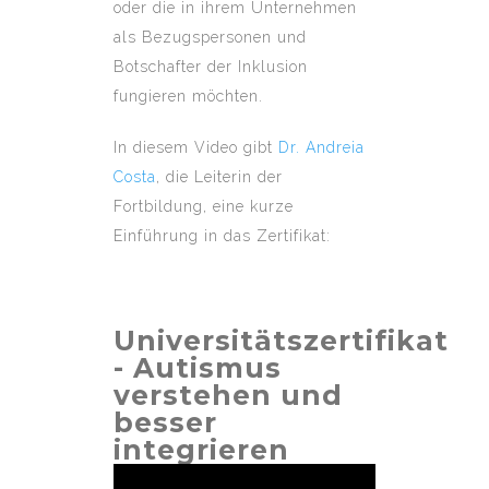
oder die in ihrem Unternehmen
als Bezugspersonen und
Botschafter der Inklusion
fungieren möchten.
In diesem Video gibt
Dr. Andreia
Costa
, die Leiterin der
Fortbildung, eine kurze
Einführung in das Zertifikat:
Universitätszertifikat
- Autismus
verstehen und
besser
integrieren