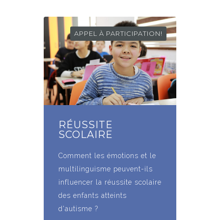
APPEL À PARTICIPATION!
RÉUSSITE
SCOLAIRE
Comment les émotions et le
multilinguisme peuvent-ils
influencer la réussite scolaire
des enfants atteints
d'autisme ?